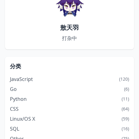
敖天羽
打杂中
分类
JavaScript
(120)
Go
(6)
Python
(11)
CSS
(64)
Linux/OS X
(59)
SQL
(16)
Other
(75)