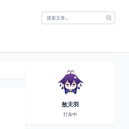
敖天羽
打杂中