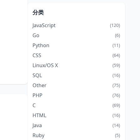
分类
JavaScript
(120)
Go
(6)
Python
(11)
CSS
(64)
Linux/OS X
(59)
SQL
(16)
Other
(75)
PHP
(76)
C
(69)
HTML
(16)
Java
(14)
Ruby
(5)