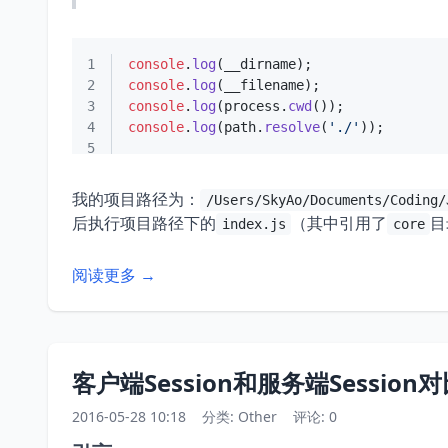
1
console
.
log
2
console
.
log
3
console
.
log
(process.
cwd
4
console
.
log
(path.
resolve
(
'./'
5
我的项目路径为：
/Users/SkyAo/Documents/Coding/
后执行项目路径下的
（其中引用了
目
index.js
core
阅读更多 →
客户端Session和服务端Session
2016-05-28 10:18
分类:
Other
评论: 0