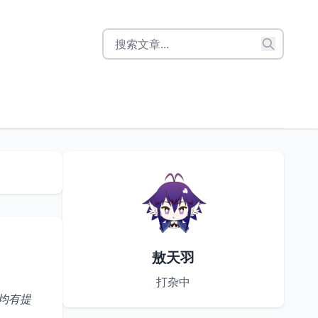
敖天羽
打杂中
均有提