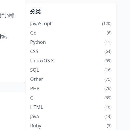
分类
射到N维
JavaScript
(120)
Go
(6)
训练。
Python
(11)
CSS
(64)
Linux/OS X
(59)
SQL
(16)
Other
(75)
PHP
(76)
C
(69)
HTML
(16)
Java
(14)
Ruby
(5)