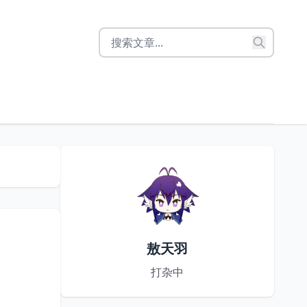
敖天羽
打杂中