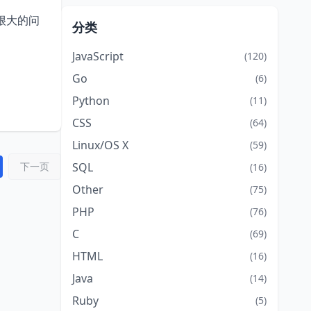
很大的问
分类
JavaScript
(120)
Go
(6)
Python
(11)
CSS
(64)
Linux/OS X
(59)
下一页
SQL
(16)
Other
(75)
PHP
(76)
C
(69)
HTML
(16)
Java
(14)
Ruby
(5)