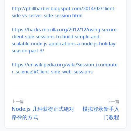
http://phillbarber.blogspot.com/2014/02/client-
side-vs-server-side-session.html
https://hacks.mozilla.org/2012/12/using-secure-
client-side-sessions-to-build-simple-and-
scalable-node-js-applications-a-node-js-holiday-
season-part-3/
https://en.wikipedia.org/wiki/Session_(compute
r_science)#Client_side_web_sessions
上一篇
下一篇
Node.js 几种获得正式绝对
模拟登录新手入
路径的方式
门教程