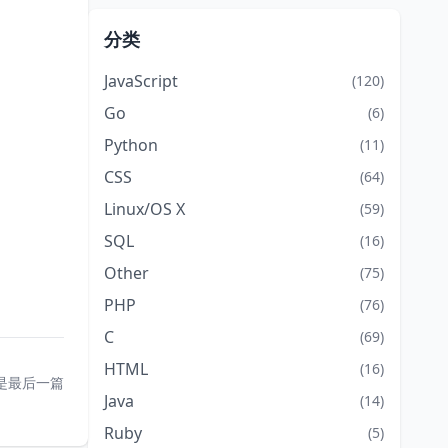
分类
JavaScript
(120)
Go
(6)
Python
(11)
CSS
(64)
Linux/OS X
(59)
SQL
(16)
Other
(75)
PHP
(76)
C
(69)
HTML
(16)
是最后一篇
Java
(14)
Ruby
(5)