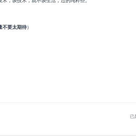
技术，谈技术，就不谈生活，过的纯粹些。
量不要太期待
）
已