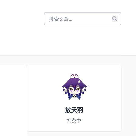
敖天羽
打杂中