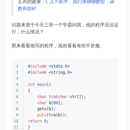
互补的效果：
C 几个程序，我们来聊聊数组，函
数和指针
问题来源于今天三班一个学霸问我，他的程序没法运
行，什么情况？
那来看看他写的程序，虽然看着有些不舒服。
1
#
include
<stdio.h>
2
#
include
<string.h>
3
4
int
main
()
5
6
char
tra
(
char
 str[])
7
char
 b[
80
8
9
puts
10
return
0
11