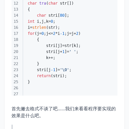
12
char
tra
(
char
 str[])
13
14
char
 stri[
80
15
int
 i,j,k=
0
16
i=
strlen
17
for
(j=
0
;j<=
2
*i
-1
;j=j+
2
18
19
20
        stri[j+
1
]=
' '
21
22
23
    stri[j
-1
]=
'\0'
24
return
25
26
27
首先撇去格式不谈了吧……我们来看看程序要实现的
效果是什么吧。