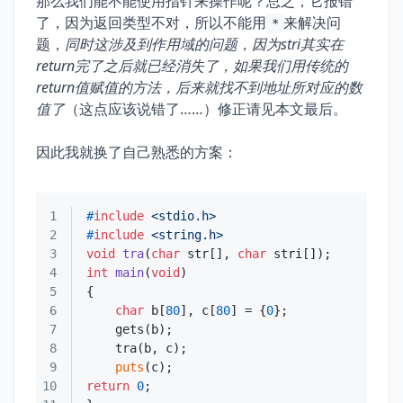
那么我们能不能使用指针来操作呢？总之，它报错
了，因为返回类型不对，所以不能用
来解决问
*
题，
同时这涉及到作用域的问题，因为stri其实在
return完了之后就已经消失了，如果我们用传统的
return值赋值的方法，后来就找不到地址所对应的数
值了
（这点应该说错了……）修正请见本文最后。
因此我就换了自己熟悉的方案：
1
#
include
<stdio.h>
2
#
include
<string.h>
3
void
tra
(
char
 str[], 
char
 stri[])
4
int
main
(
void
)
5
6
char
 b[
80
], c[
80
] = {
0
7
8
9
puts
10
return
0