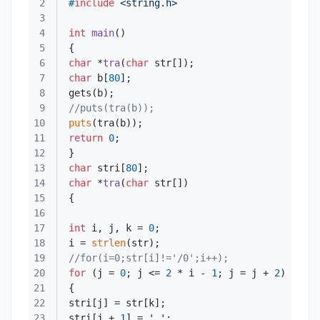
2
#
include
<string.h>
3
4
int
main
()
5
6
char
 *
tra
(
char
 str[])
7
char
 b[
80
8
9
//puts(tra(b));
10
puts
11
return
0
12
13
char
 stri[
80
14
char
 *
tra
(
char
 str[])
15
16
17
int
 i, j, k = 
0
18
i = 
strlen
19
//for(i=0;str[i]!='/0';i++);
20
for
 (j = 
0
; j <= 
2
 * i - 
1
; j = j + 
2
21
22
23
stri[j + 
1
] = 
' '