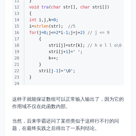
11
12
void
tra
(
char
 str[], 
char
 stri[])
13
14
int
 i,j,k=
0
15
i=
strlen
(str);  
//5
16
for
(j=
0
;j<=
2
*i
-1
;j=j+
2
) 
// j <= 9
17
18
        stri[j]=str[k]; 
// h e l l o\0
19
        stri[j+
1
]=
' '
20
21
22
    stri[j
-1
]=
'\0'
23
24
这样子就能保证数组可以正常输入输出了，因为它的
作用域不仅在此函数内部。
当然，后来学霸还问了某些类似于这样行不行的问
题，在最终实践之后得出了一系列结论。