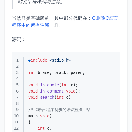
转义字符序列与注释。
当然只是基础版的，其中部分代码在：
C 删除C语言
程序中的所有注释
一样。
源码：
1
#
include
<stdio.h>
2
3
int
4
5
void
in_quote
(
int
 c)
6
void
in_comment
(
void
)
7
void
search
(
int
 c)
8
9
/* C语言程序初步的语法检查 */
10
main(
void
11
12
int