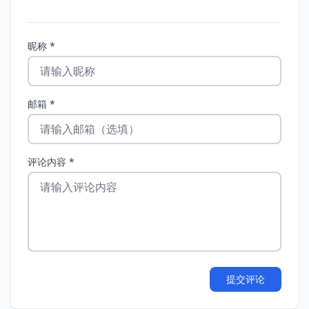
56
else
if
 (c == 
']'
57
58
else
if
 (c == 
'('
昵称 *
59
60
else
if
 (c == 
')'
61
62
邮箱 *
63
64
/* in_comment函数：在一个有效的注释内 */
65
void
in_comment
(
void
)
66
评论内容 *
67
int
68
69
    c = getchar();  
/* 上一个字符 */
70
    d = getchar();  
/* 目前的字符 */
71
while
 (c != 
'*'
 || d != 
'/'
) {  
/* 搜索
72
73
74
提交评论
75
76