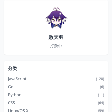
77
/* 在引用内 */
78
void
in_quote
(
int
 c)
79
80
int
81
82
while
 ((d = getchar()) != c) {  
/* 搜索
83
if
 (d == 
'\\'
敖天羽
84
85
打杂中
86
87
分类
JavaScript
(120)
Go
(6)
Python
(11)
CSS
(64)
Linux/OS X
(59)