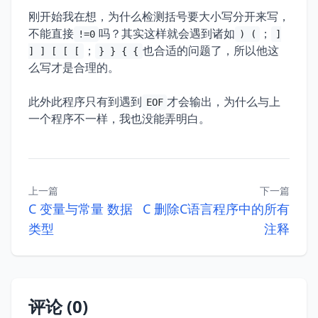
34
            paren = 
0
刚开始我在想，为什么检测括号要大小写分开来写，
35
36
不能直接
吗？其实这样就会遇到诸如
；
!=0
) (
]
37
if
 (brace > 
0
)  
/* 输出错误 */
；
也合适的问题了，所以他这
] ] [ [ [
} } { {
38
printf
(
"Unbalanced braces\n"
么写才是合理的。
39
if
 (brack > 
0
40
printf
(
"Unbalanced brackets\n"
此外此程序只有到遇到
才会输出，为什么与上
EOF
41
if
 (paren > 
0
一个程序不一样，我也没能弄明白。
42
printf
(
"Unbalanced parenthess\n"
43
44
45
/* search函数：搜索一个基本语法错误 */
46
void
search
(
int
 c)
上一篇
下一篇
47
C 变量与常量 数据
C 删除C语言程序中的所有
48
extern
int
49
类型
注释
50
if
 (c == 
'{'
51
52
else
if
 (c == 
'}'
53
54
else
if
 (c == 
'['
评论 (0)
55