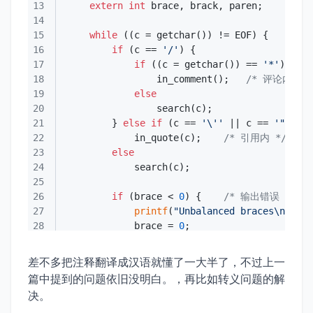
13
extern
int
14
15
while
16
if
 (c == 
'/'
17
if
 ((c = getchar()) == 
'*'
18
                in_comment();   
/* 评论内 */
19
else
20
21
        } 
else
if
 (c == 
'\''
 || c == 
'"'
22
            in_quote(c);    
/* 引用内 */
23
else
24
25
26
if
 (brace < 
0
) {    
/* 输出错误 */
27
printf
(
"Unbalanced braces\n"
);  
28
            brace = 
0
29
        } 
else
if
 (brack < 
0
30
printf
(
"Unbalanced brackets\n"
);
差不多把注释翻译成汉语就懂了一大半了，不过上一
31
            brack = 
0
篇中提到的问题依旧没明白。，再比如转义问题的解
32
        } 
else
if
 (paren < 
0
决。
33
printf
(
"Unbalanced parentheses\n