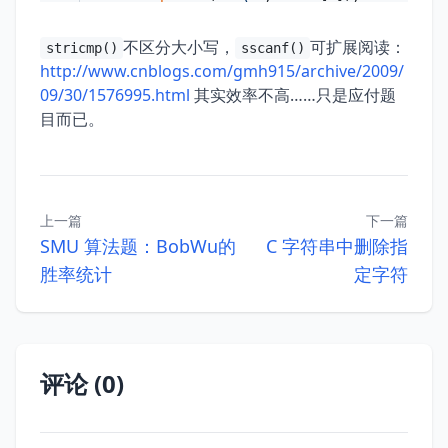
29
30
不区分大小写，
可扩展阅读：
stricmp()
sscanf()
31
return
0
http://www.cnblogs.com/gmh915/archive/2009/
32
09/30/1576995.html
其实效率不高……只是应付题
33
目而已。
上一篇
下一篇
SMU 算法题：BobWu的
C 字符串中删除指
胜率统计
定字符
评论 (0)