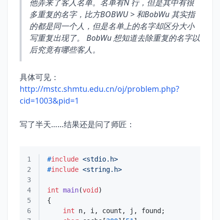
他弄来了客人名单。名单有N 行，但是其中有很
多重复的名字，比方BOBWU > 和BobWu 其实指
的都是同一个人，但是名单上的名字却区分大小
写重复出现了。 BobWu 想知道去除重复的名字以
后究竟有哪些客人。
具体可见：
http://mstc.shmtu.edu.cn/oj/problem.php?
cid=1003&pid=1
写了半天……结果还是问了师匠：
1
#
include
<stdio.h>
2
#
include
<string.h>
3
4
int
main
(
void
)
5
6
int