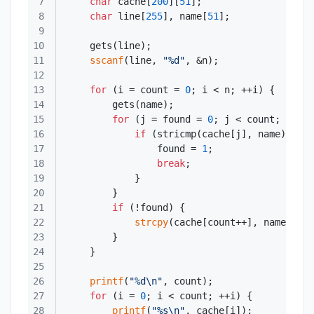
7
char
 cache[
200
][
51
8
char
 line[
255
], name[
51
9
10
11
sscanf
(line, 
"%d"
12
13
for
 (i = count = 
0
14
15
for
 (j = found = 
0
16
if
 (stricmp(cache[j], name) == 
0
17
                found = 
1
18
break
19
20
21
if
22
strcpy
23
24
25
26
printf
(
"%d\n"
27
for
 (i = 
0
28
printf
(
"%s\n"