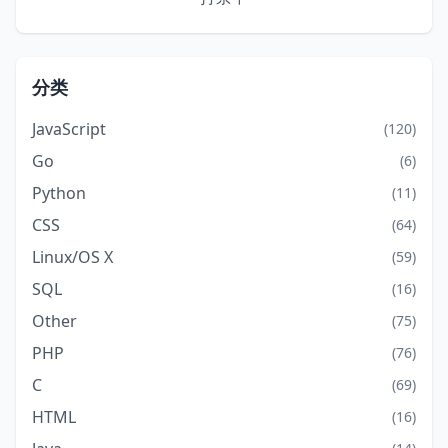
分类
JavaScript
(120)
Go
(6)
Python
(11)
CSS
(64)
Linux/OS X
(59)
SQL
(16)
Other
(75)
PHP
(76)
C
(69)
HTML
(16)