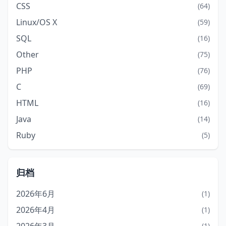
CSS
(64)
Linux/OS X
(59)
SQL
(16)
Other
(75)
PHP
(76)
C
(69)
HTML
(16)
Java
(14)
Ruby
(5)
归档
2026年6月
(1)
2026年4月
(1)
(1)