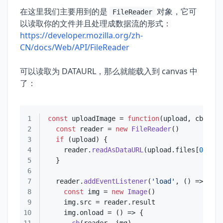
在这里我们主要用到的是
对象，它可
FileReader
以读取你的文件并且处理成数据流的形式：
https://developer.mozilla.org/zh-
CN/docs/Web/API/FileReader
可以读取为 DATAURL，那么就能载入到 canvas 中
了：
1
const
 uploadImage = 
function
(
upload, cb
2
const
 reader = 
new
FileReader
3
if
4
    reader.
readAsDataURL
(upload.
files
[
0
5
6
7
  reader.
addEventListener
(
'load'
, 
() =>
8
const
 img = 
new
Image
9
    img.
src
 = reader.
result
10
    img.
onload
 = 
() =>