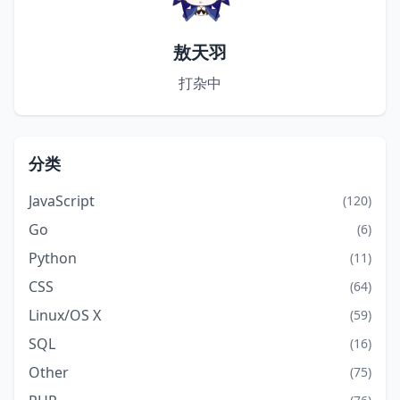
敖天羽
打杂中
分类
JavaScript
(120)
Go
(6)
Python
(11)
CSS
(64)
Linux/OS X
(59)
SQL
(16)
Other
(75)