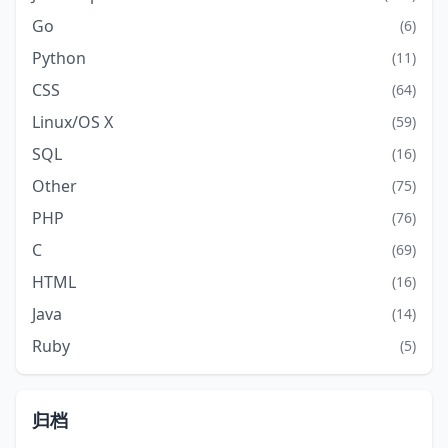
Go
(6)
Python
(11)
CSS
(64)
Linux/OS X
(59)
SQL
(16)
Other
(75)
PHP
(76)
C
(69)
HTML
(16)
Java
(14)
Ruby
(5)
归档