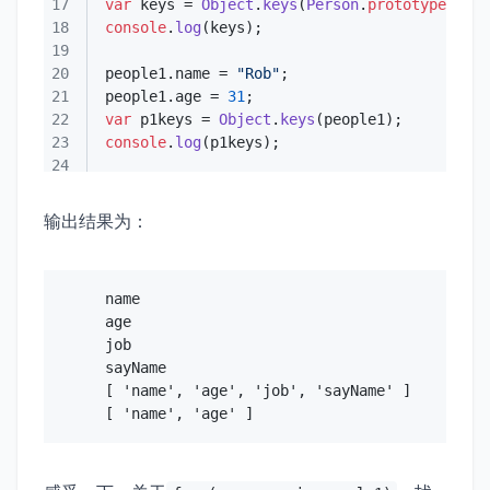
17
var
 keys = 
Object
.
keys
(
Person
.
prototype
18
console
.
log
19
20
people1.
name
 = 
"Rob"
21
people1.
age
 = 
31
22
var
 p1keys = 
Object
.
keys
23
console
.
log
24
输出结果为：
name

age

job

sayName

[ 'name', 'age', 'job', 'sayName' ]
