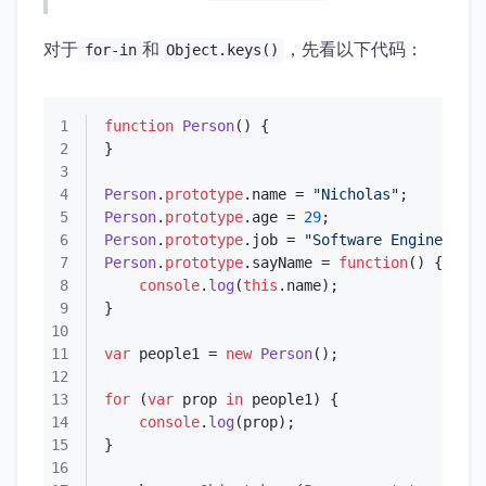
对于
和
，先看以下代码：
for-in
Object.keys()
1
function
Person
(
2
3
4
Person
.
prototype
.
name
 = 
"Nicholas"
5
Person
.
prototype
.
age
 = 
29
6
Person
.
prototype
.
job
 = 
"Software Engineer"
7
Person
.
prototype
.
sayName
 = 
function
(
8
console
.
log
(
this
.
name
9
10
11
var
 people1 = 
new
Person
12
13
for
 (
var
 prop 
in
14
console
.
log
15
16