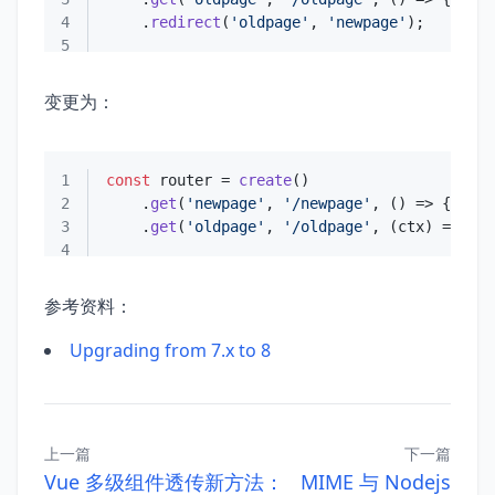
4
    .
redirect
(
'oldpage'
, 
'newpage'
5
变更为：
1
const
 router = 
create
2
    .
get
(
'newpage'
, 
'/newpage'
, 
() =>
3
    .
get
(
'oldpage'
, 
'/oldpage'
, 
(
ctx
) =>
 ctx
4
参考资料：
Upgrading from 7.x to 8
上一篇
下一篇
Vue 多级组件透传新方法：
MIME 与 Nodejs