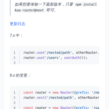
如果想要体验一下最新版本，只要
npm install
即可。
koa-router@next
更新日志
7.x 中：
1
router.
use
(
'/nested/path'
, otherRouter.
route
2
router.
use
(
'/users'
, 
userAuth
3
8.x 的变更：
1
const
 router = 
new
Router
({
prefix
: 
'/nested/
2
router.
nest
(
'/nested/path'
3
4
const
 router = 
new
Router
({
prefix
: 
'/users'