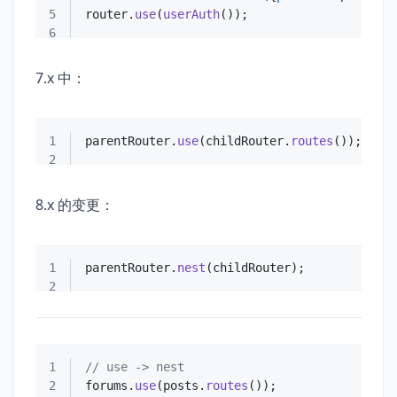
5
router.
use
(
userAuth
6
7.x 中：
1
parentRouter.
use
(childRouter.
routes
2
8.x 的变更：
1
parentRouter.
nest
2
1
// use -> nest
2
forums.
use
(posts.
routes