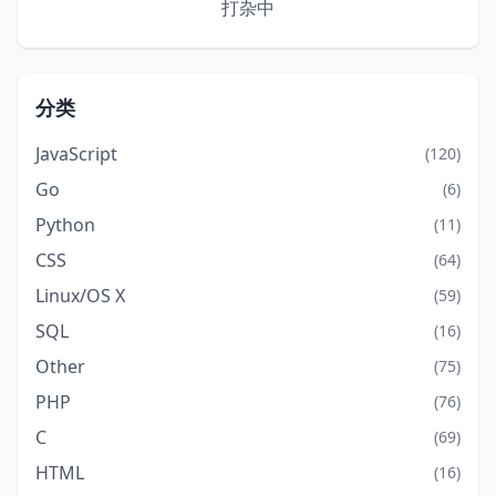
打杂中
分类
JavaScript
(120)
Go
(6)
Python
(11)
CSS
(64)
Linux/OS X
(59)
SQL
(16)
Other
(75)
PHP
(76)
C
(69)
HTML
(16)