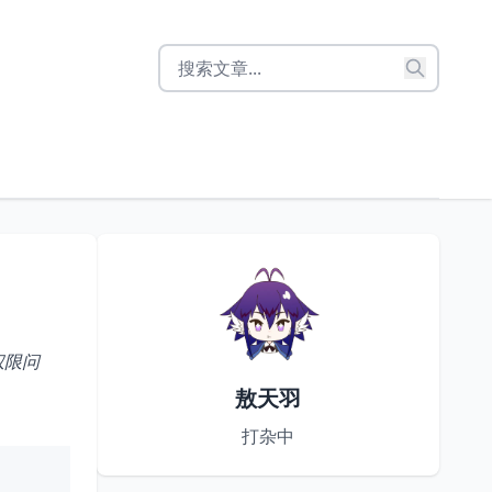
权限问
敖天羽
打杂中