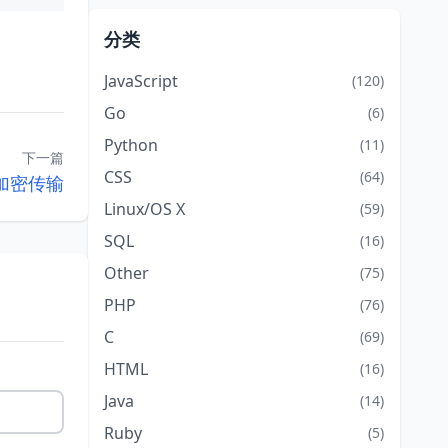
分类
JavaScript
(120)
Go
(6)
Python
(11)
下一篇
CSS
(64)
 加密传输
Linux/OS X
(59)
SQL
(16)
Other
(75)
PHP
(76)
C
(69)
HTML
(16)
Java
(14)
Ruby
(5)