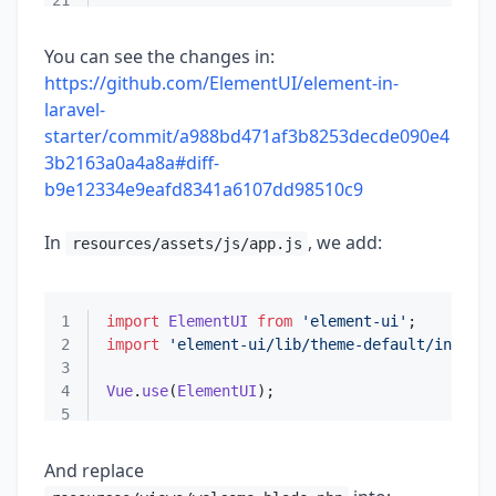
21
You can see the changes in:
https://github.com/ElementUI/element-in-
laravel-
starter/commit/a988bd471af3b8253decde090e4
3b2163a0a4a8a#diff-
b9e12334e9eafd8341a6107dd98510c9
In
, we add:
resources/assets/js/app.js
1
import
ElementUI
from
'element-ui'
2
import
'element-ui/lib/theme-default/index.c
3
4
Vue
.
use
(
ElementUI
5
And replace