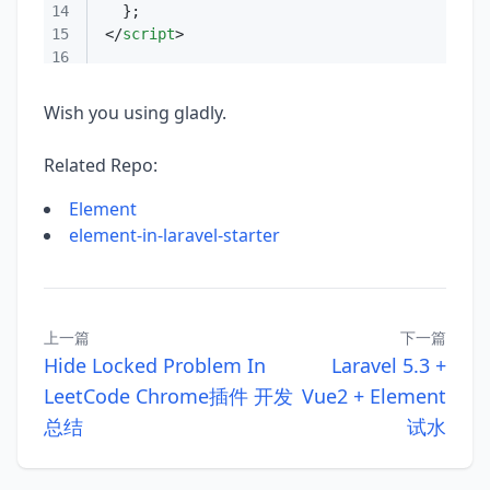
14
15
</
script
>
16
Wish you using gladly.
Related Repo:
Element
element-in-laravel-starter
上一篇
下一篇
Hide Locked Problem In
Laravel 5.3 +
LeetCode Chrome插件 开发
Vue2 + Element
总结
试水