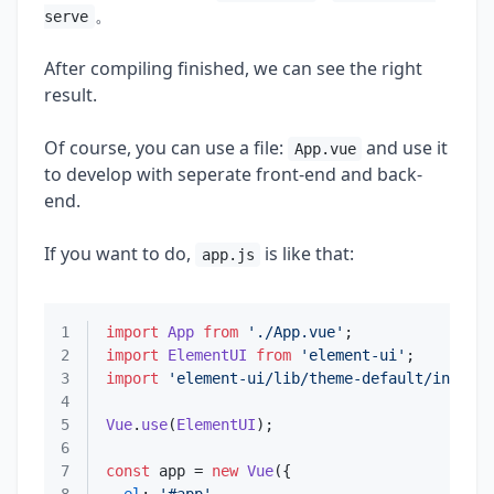
。
serve
After compiling finished, we can see the right
result.
Of course, you can use a file:
and use it
App.vue
to develop with seperate front-end and back-
end.
If you want to do,
is like that:
app.js
1
import
App
from
'./App.vue'
2
import
ElementUI
from
'element-ui'
3
import
'element-ui/lib/theme-default/index.c
4
5
Vue
.
use
(
ElementUI
6
7
const
 app = 
new
Vue