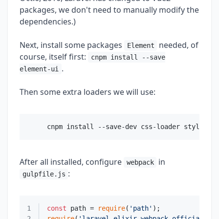
packages, we don't need to manually modify the
dependencies.)
Next, install some packages
needed, of
Element
course, itself first:
cnpm install --save
.
element-ui
Then some extra loaders we will use:
After all installed, configure
in
webpack
:
gulpfile.js
1
const
 path = 
require
(
'path'
2
require
(
'laravel-elixir-webpack-official'