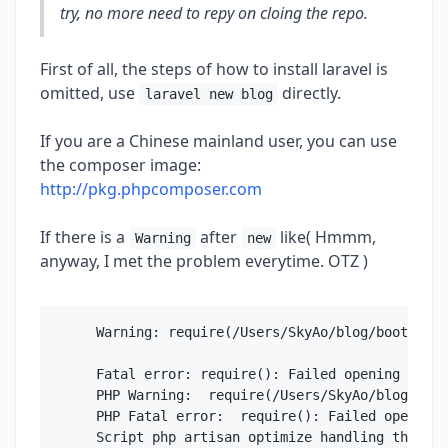
try, no more need to repy on cloing the repo.
First of all, the steps of how to install laravel is
omitted, use
directly.
laravel new blog
If you are a Chinese mainland user, you can use
the composer image:
http://pkg.phpcomposer.com
If there is a
after
like( Hmmm,
Warning
new
anyway, I met the problem everytime. OTZ )
Warning: require(/Users/SkyAo/blog/bootstrap
Fatal error: require(): Failed opening requi
PHP Warning:  require(/Users/SkyAo/blog/boot
PHP Fatal error:  require(): Failed opening 