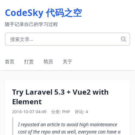
CodeSky 代码之空
随手记录自己的学习过程
首页
打赏
简历
关于
Try Laravel 5.3 + Vue2 with
Element
2016-10-07 04:49
分类:
PHP
评论: 4
I reposted an article to avoid high maintenance
cost of the repo and as well, everyone can have a