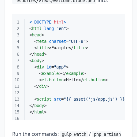
into:
resources/views/welcome.blade.php
1
<!DOCTYPE 
html
>
2
<
html
lang
=
"en"
>
3
<
head
>
4
<
meta
charset
=
"UTF-8"
>
5
<
title
>
Example
</
title
>
6
</
head
>
7
<
body
>
8
<
div
id
=
"app"
>
9
<
example
>
</
example
>
10
<
el-button
>
Hello
</
el-button
>
11
</
div
>
12
13
<
script
src
=
"{{ asset('js/app.js') }}"
>
</
s
14
</
body
>
15
</
html
>
16
Run the commands:
/
gulp watch
php artisan