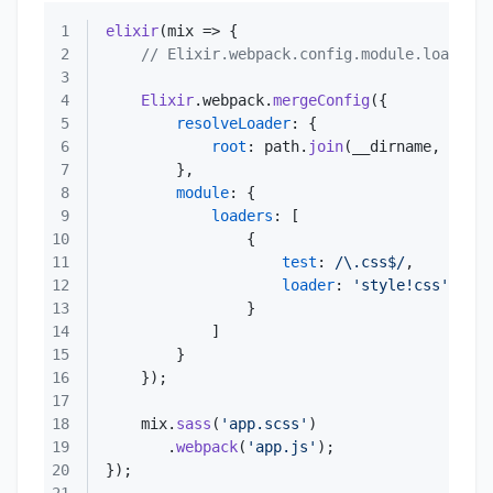
1
elixir
(
mix
 =>
2
// Elixir.webpack.config.module.loaders 
3
4
Elixir
.
webpack
.
mergeConfig
5
resolveLoader
6
root
: path.
join
(__dirname, 
'node
7
8
module
9
loaders
10
11
test
: 
/\.css$/
12
loader
: 
'style!css'
13
14
15
16
17
18
    mix.
sass
(
'app.scss'
19
       .
webpack
(
'app.js'
20