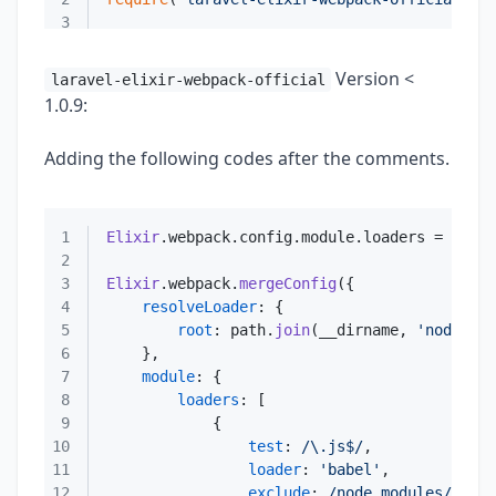
3
Version <
laravel-elixir-webpack-official
1.0.9:
Adding the following codes after the comments.
1
Elixir
.
webpack
.
config
.
module
.
loaders
2
3
Elixir
.
webpack
.
mergeConfig
4
resolveLoader
5
root
: path.
join
(__dirname, 
'node_mod
6
7
module
8
loaders
9
10
test
: 
/\.js$/
11
loader
: 
'babel'
12
exclude
: 
/node_modules/