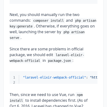
Next, you should manually run the two
commands:
and
composer install
php artisan
. Otherwise, if everything goes on
key:generate
well, launching the server by
php artisan
.
serve
Since there are some problems in official
package, we should edit
laravel-elixir-
in
:
webpack-official
package.json
1
"laravel-elixir-webpack-official"
:
"https://
2
Then, since we need to use Vue, run
npm
to install dependencies first. (As of
install
Oct.6, 2016, Laravel has changed to Vue2