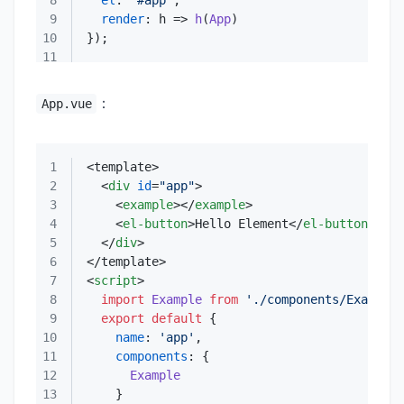
8
el
: 
'#app'
9
render
: 
h
 =>
h
(
App
10
11
：
App.vue
1
2
<
div
id
=
"app"
>
3
<
example
>
</
example
>
4
<
el-button
>
Hello Element
</
el-button
>
5
</
div
>
6
7
<
script
>
8
import
Example
from
'./components/Example.
9
export
default
10
name
: 
'app'
11
components
12
Example
13