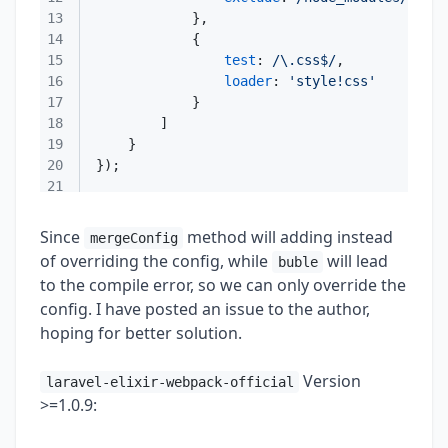
13
14
15
test
: 
/\.css$/
16
loader
: 
'style!css'
17
18
19
20
21
Since
method will adding instead
mergeConfig
of overriding the config, while
will lead
buble
to the compile error, so we can only override the
config. I have posted an issue to the author,
hoping for better solution.
Version
laravel-elixir-webpack-official
>=1.0.9: