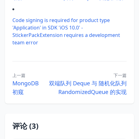
Code signing is required for product type
'Application' in SDK 'iOS 10.0' -
StickerPackExtension requires a development
team error
上一篇
下一篇
MongoDB
双端队列 Deque 与 随机化队列
初窥
RandomizedQueue 的实现
评论 (3)