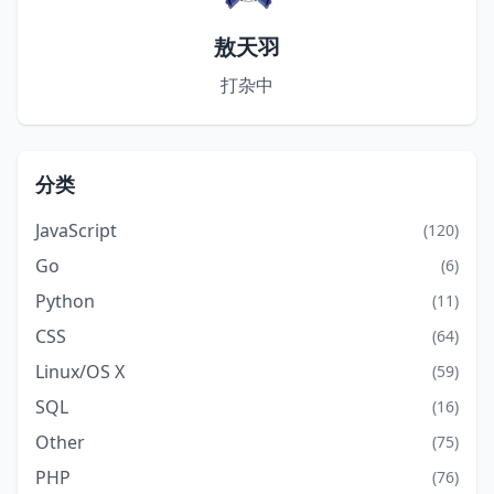
敖天羽
打杂中
分类
JavaScript
(120)
Go
(6)
Python
(11)
CSS
(64)
Linux/OS X
(59)
SQL
(16)
Other
(75)
PHP
(76)