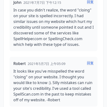
回复
John
2021年7月7日 下午12:15
In case you didn't realize, the word "cloing"
on your site is spelled incorrectly. I had
similar issues on my website which hurt my
credibility until someone pointed it out and I
discovered some of the services like
SpellHelper.com or SpellingCheck.com
which help with these type of issues.
回复
Robert
2021年5月7日 上午05:09
It looks like you've misspelled the word
"cloing" on your website. I thought you
would like to know :). Silly mistakes can ruin
your site's credibility. I've used a tool called
SpellScan.com in the past to keep mistakes
off of my website. -Robert