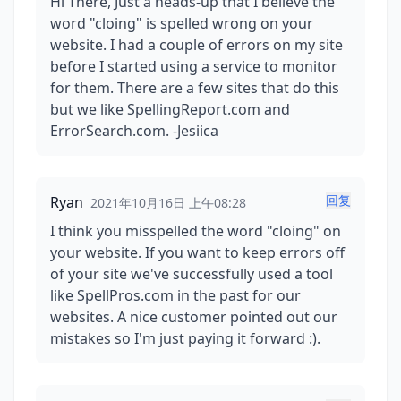
Hi There, Just a heads-up that I believe the
word "cloing" is spelled wrong on your
website. I had a couple of errors on my site
before I started using a service to monitor
for them. There are a few sites that do this
but we like SpellingReport.com and
ErrorSearch.com. -Jesiica
回复
Ryan
2021年10月16日 上午08:28
I think you misspelled the word "cloing" on
your website. If you want to keep errors off
of your site we've successfully used a tool
like SpellPros.com in the past for our
websites. A nice customer pointed out our
mistakes so I'm just paying it forward :).