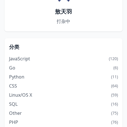
敖天羽
打杂中
分类
JavaScript
(120)
Go
(6)
Python
(11)
CSS
(64)
Linux/OS X
(59)
SQL
(16)
Other
(75)
PHP
(76)