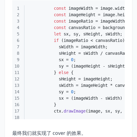
1
const
 imageWidth = image.
width
2
const
 imageHeight = image.
height
3
const
4
const
 canvasRatio = background.
cli
5
let
6
if
7
8
9
            sx = 
0
10
            sy = (imageHeight - sHeight) / 
2
11
          } 
else
12
13
14
            sy = 
0
15
            sx = (imageWidth - sWidth) / 
2
16
17
          ctx.
drawImage
(image, sx, sy, sWidt
18
最终我们就实现了 cover 的效果。