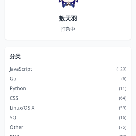
敖天羽
打杂中
分类
JavaScript
(120)
Go
(6)
Python
(11)
CSS
(64)
Linux/OS X
(59)
SQL
(16)
Other
(75)