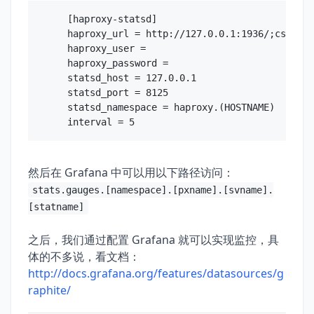
[haproxy-statsd]

haproxy_url = http://127.0.0.1:1936/;csv

haproxy_user =

haproxy_password =

statsd_host = 127.0.0.1

statsd_port = 8125

statsd_namespace = haproxy.(HOSTNAME)

然后在 Grafana 中可以用以下路径访问：
stats.gauges.[namespace].[pxname].[svname].
[statname]
之后，我们通过配置 Grafana 就可以实现监控，具
体的不多说，看文档：
http://docs.grafana.org/features/datasources/g
raphite/