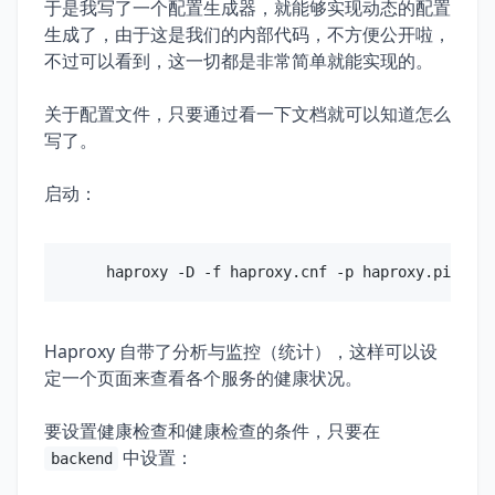
于是我写了一个配置生成器，就能够实现动态的配置
    default_backend default-servers

生成了，由于这是我们的内部代码，不方便公开啦，
不过可以看到，这一切都是非常简单就能实现的。
backend default-servers

    server default-servers1 127.0.0.1:8000 m
关于配置文件，只要通过看一下文档就可以知道怎么
backend host-abc-com

写了。
    balance roundrobin

    option httpcheck

启动：
    option forwardfor

    option httpclose

    option redispatch

    retries 3

    server abc-com1 192.168.1.100:80 check i
    server abc-com2 192.168.1.101:80 check i
Haproxy 自带了分析与监控（统计），这样可以设
backend host-cn

定一个页面来查看各个服务的健康状况。
    balance roundrobin

    option httpcheck

要设置健康检查和健康检查的条件，只要在
    option forwardfor

中设置：
    option httpclose

backend
    option redispatch
