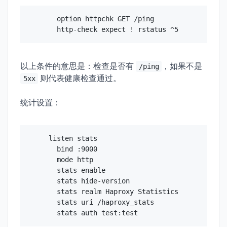
    retries 3

    server abc-com1 192.168.1.100:80 check i
  option httpchk GET /ping

    server abc-com2 192.168.1.101:80 check i
    server abc-com3 192.168.1.102:80 check i
backend host-xyz-url-xxx

以上条件的意思是：检查是否有
，如果不是
/ping
    balance roundrobin

则代表健康检查通过。
5xx
    option httpcheck

    option forwardfor

    option httpclose

统计设置：
    option redispatch

    retries 3

    server abc-com1 192.168.1.100:80 check i
listen stats

  bind :9000

  mode http

  stats enable

  stats hide-version

  stats realm Haproxy Statistics

  stats uri /haproxy_stats
