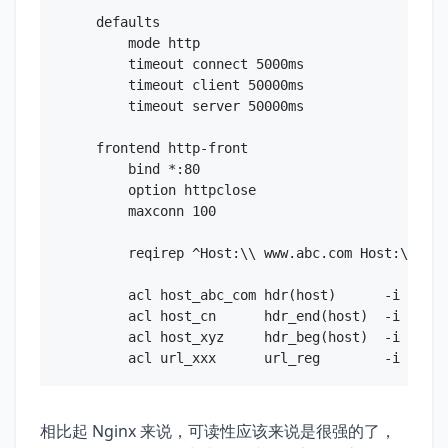
defaults

    mode http

    timeout connect 5000ms

    timeout client 50000ms

    timeout server 50000ms

frontend http-front

    bind *:80

    option httpclose

    maxconn 100

    reqirep ^Host:\\ www.abc.com Host:\\ abc
    acl host_abc_com hdr(host)      -i abc.c
    acl host_cn      hdr_end(host)  -i .cn

    acl host_xyz     hdr_beg(host)  -i xzy.

    acl url_xxx      url_reg        -i ^/xxx

    use_backend host-abc-com if host_abc_com

    use_backend host-cn      if host_cn

相比起 Nginx 来说，可读性应该来说是很强的了，
    use_backend host-xyz-url-xxx if host_xyz