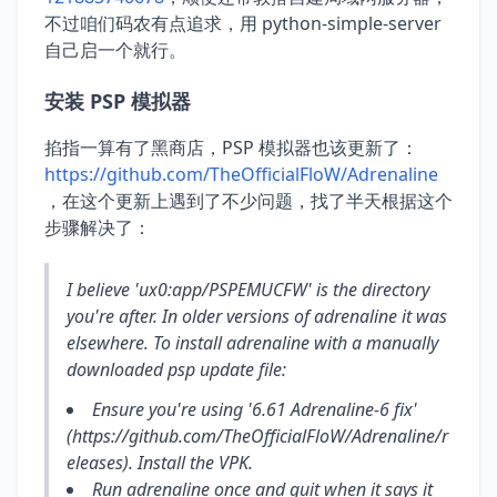
不过咱们码农有点追求，用 python-simple-server
自己启一个就行。
安装 PSP 模拟器
掐指一算有了黑商店，PSP 模拟器也该更新了：
https://github.com/TheOfficialFloW/Adrenaline
，在这个更新上遇到了不少问题，找了半天根据这个
步骤解决了：
I believe 'ux0:app/PSPEMUCFW' is the directory
you're after. In older versions of adrenaline it was
elsewhere. To install adrenaline with a manually
downloaded psp update file:
Ensure you're using '6.61 Adrenaline-6 fix'
(https://github.com/TheOfficialFloW/Adrenaline/r
eleases). Install the VPK.
Run adrenaline once and quit when it says it