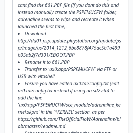
cant find the 661.PBP file (if you dont do this and
instead manually create the PSPEMUCFW folder,
adrenaline seems to wipe and recreate it when
launched the first time).
Download
http://du01.psp.update.playstation.org/update/ps
p/image/us/2014_1212_6be8878f475ac5b1a499
b95ab2f7d301/EBOOT.PBP
Rename it to 661.PBP
Transfer to 'ux0:app/PSPEMUCFW' via FTP or
USB with vitashell
Ensure you have edited ux0:tai/config.txt (edit
ur0:tai/config.txt instead if using an sd2vita) to
add the line
'ux0:app/PSPEMUCFW/sce_module/adrenaline_ke
rnel.skprx' in the '*KERNEL' section, as per
https://github.com/TheOfficialFloW/Adrenaline/bl
ob/master/readme.md