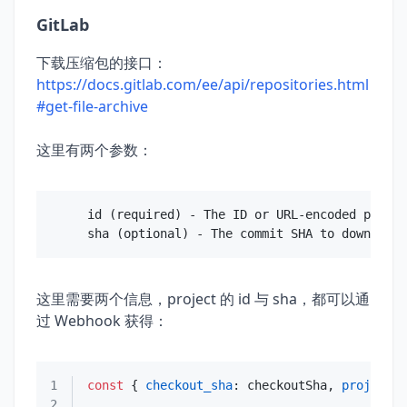
GitLab
下载压缩包的接口：
https://docs.gitlab.com/ee/api/repositories.html
#get-file-archive
这里有两个参数：
id (required) - The ID or URL-encoded path o
这里需要两个信息，project 的 id 与 sha，都可以通
过 Webhook 获得：
1
const
 { 
checkout_sha
: checkoutSha, 
project_i
2