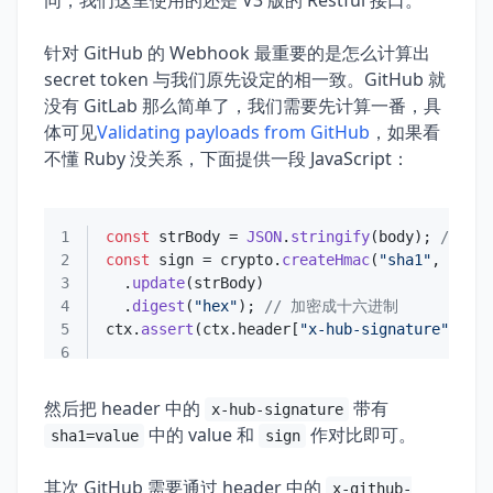
同，我们这里使用的还是 V3 版的 Restful 接口。
针对 GitHub 的 Webhook 最重要的是怎么计算出
secret token 与我们原先设定的相一致。GitHub 就
没有 GitLab 那么简单了，我们需要先计算一番，具
体可见
Validating payloads from GitHub
，如果看
不懂 Ruby 没关系，下面提供一段 JavaScript：
1
const
 strBody = 
JSON
.
stringify
(body); 
// 将
2
const
 sign = crypto.
createHmac
(
"sha1"
, secre
3
  .
update
4
  .
digest
(
"hex"
); 
// 加密成十六进制
5
ctx.
assert
(ctx.
header
[
"x-hub-signature"
].
rep
6
然后把 header 中的
带有
x-hub-signature
中的 value 和
作对比即可。
sha1=value
sign
其次 GitHub 需要通过 header 中的
x-github-